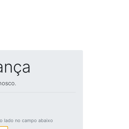
ança
nosco.
ao lado no campo abaixo