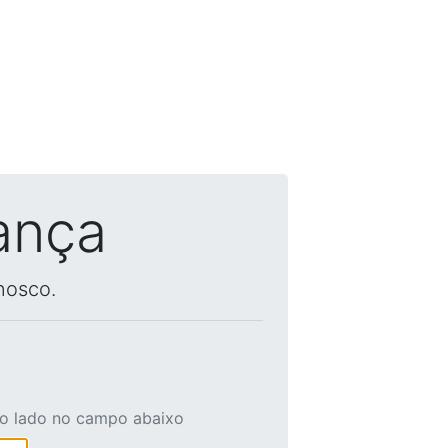
ança
nosco.
ao lado no campo abaixo