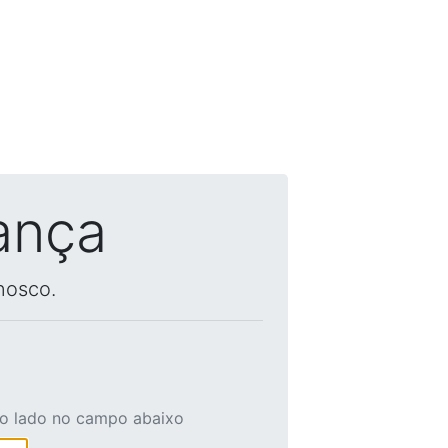
ança
nosco.
ao lado no campo abaixo